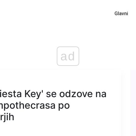
Glavni
ad
iesta Key' se odzove na
ompothecrasa po
rjih