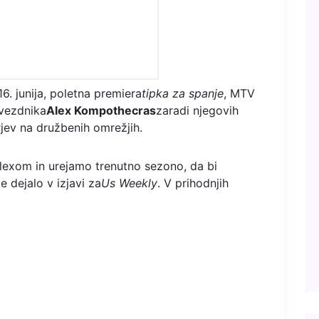
6. junija, poletna premiera
tipka za spanje
, MTV
zvezdnika
Alex Kompothecras
zaradi njegovih
jev na družbenih omrežjih.
Alexom in urejamo trenutno sezono, da bi
e dejalo v izjavi za
Us Weekly
. V prihodnjih