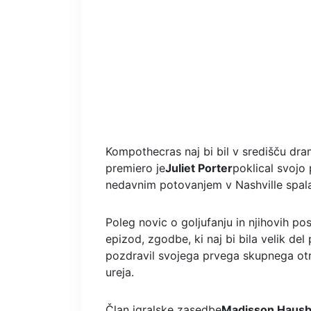
Kompothecras naj bi bil v središču dr
premiero je
Juliet Porter
poklical svojo
nedavnim potovanjem v Nashville spala
Poleg novic o goljufanju in njihovih p
epizod, zgodbe, ki naj bi bila velik del 
pozdravil svojega prvega skupnega ot
ureja.
Član igralske zasedbe
Madisson Haus