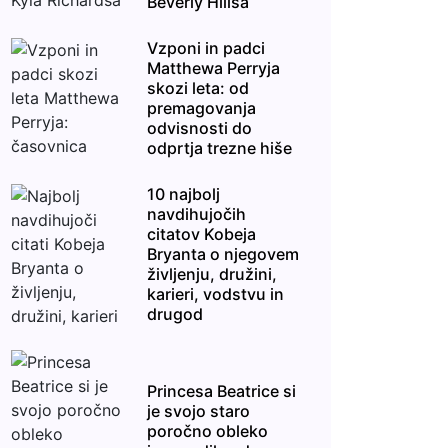
Beverly Hillsa
Vzponi in padci
Matthewa Perryja
skozi leta: od
premagovanja
odvisnosti do
odprtja trezne hiše
10 najbolj
navdihujočih
citatov Kobeja
Bryanta o njegovem
življenju, družini,
karieri, vodstvu in
drugod
Princesa Beatrice si
je svojo staro
poročno obleko