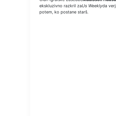
ekskluzivno razkril za
Us Weekly
da ver
potem, ko postane starš.