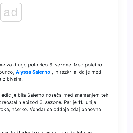
ad
ame za drugo polovico 3. sezone. Med poletno
 punco,
Alyssa Salerno
, in razkrila, da je med
 z bivšim.
osledic je bila Salerno noseča med snemanjem teh
preostalih epizod 3. sezone. Par je 11. junija
roka, hčerko. Vendar se oddaja zdaj ponovno
burg
, ki študentko prava pozna že leta, je