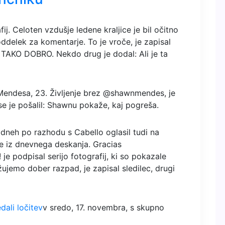
fij. Celoten vzdušje ledene kraljice je bil očitno
i oddelek za komentarje.
To je vroče, je zapisal
 TAKO DOBRO. Nekdo drug je dodal: Ali je ta
i Mendesa, 23. Življenje brez @shawnmendes, je
se je pošalil: Shawnu pokaže, kaj pogreša.
 dneh po razhodu s Cabello oglasil tudi na
jce iz dnevnega deskanja. Gracias
 je podpisal serijo fotografij, ki so pokazale
ujemo dober razpad, je zapisal sledilec, drugi
dali ločitev
v sredo, 17. novembra, s skupno