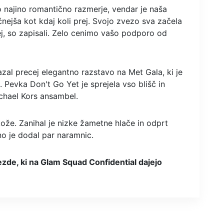
o najino romantično razmerje, vendar je naša
nejša kot kdaj koli prej. Svojo zvezo sva začela
rej, so zapisali. Zelo cenimo vašo podporo od
zal precej elegantno razstavo na Met Gala, ki je
 Pevka Don't Go Yet je sprejela vso blišč in
Michael Kors ansambel.
že. Zanihal je nizke žametne hlače in odprt
no je dodal par naramnic.
zde, ki na Glam Squad Confidential dajejo