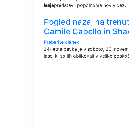
lasje
predstavil popolnoma nov videz.
Pogled nazaj na trenu
Camile Cabello in S
Preberite članek
24-letna pevka je v soboto, 20. novem
lase, ki so jih oblikovali v velike posk