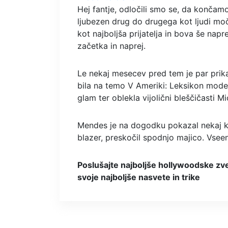
Hej fantje, odločili smo se, da končam
ljubezen drug do drugega kot ljudi moč
kot najboljša prijatelja in bova še nap
začetka in naprej.
Le nekaj mesecev pred tem je par prika
bila na temo V Ameriki: Leksikon mode.
glam ter oblekla vijolični bleščičasti 
Mendes je na dogodku pokazal nekaj ko
blazer, preskočil spodnjo majico. Vsee
Poslušajte najboljše hollywoodske zve
svoje najboljše nasvete in trike