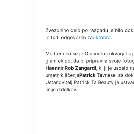
Zvezdnino delo po razpadu je bilo doko
je tudi odgovoren za
oktobra
.
Medtem ko se je Giannetos ukvarjal s 
glam ekipo, da bi pripravila svoje fotog
Haenn
in
Rob Zangardi
, ki ji je uspelo
umetnik ličenja
Patrick Ta
vnesel za do
Ustanovitelj Patrick Ta Beauty je ustvar
linije izdelkov.