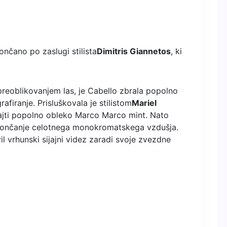
nčano po zaslugi stilista
Dimitris Giannetos
, ki
preoblikovanjem las, je Cabello zbrala popolno
rafiranje. Prisluškovala je stilistom
Mariel
 najti popolno obleko Marco Marco mint.
Nato
končanje celotnega monokromatskega vzdušja.
il vrhunski sijajni videz zaradi svoje zvezdne