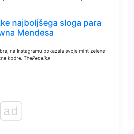
tke najboljšega sloga para
hawna Mendesa
bra, na Instagramu pokazala svoje mint zelene
očne kodre. The
Pepelka
ad