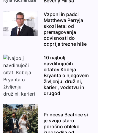
Beverly Hillsa
Vzponi in padci
Matthewa Perryja
skozi leta: od
premagovanja
odvisnosti do
odprtja trezne hiše
10 najbolj
navdihujočih
citatov Kobeja
Bryanta o njegovem
življenju, družini,
karieri, vodstvu in
drugod
Princesa Beatrice si
je svojo staro
poročno obleko
izposodila od