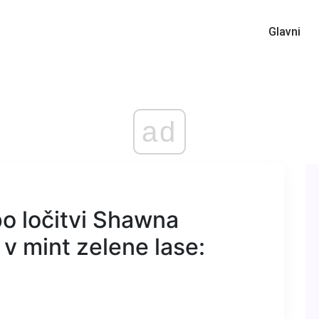
Glavni
ad
po ločitvi Shawna
v mint zelene lase: