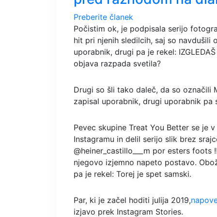
Preberite članek
Počistim ok, je podpisala serijo fotogra
hit pri njenih sledilcih, saj so navdušil
uporabnik, drugi pa je rekel: IZGLEDAŠ
objava razpada svetila?
Drugi so šli tako daleč, da so označil
zapisal uporabnik, drugi uporabnik pa 
Pevec skupine Treat You Better se je v
Instagramu in delil serijo slik brez sra
@heiner_castillo___m por esters foots !!
njegovo izjemno napeto postavo.
Obož
pa je rekel: Torej je spet samski.
Par, ki je začel hoditi julija 2019,
napove
izjavo prek Instagram Stories.