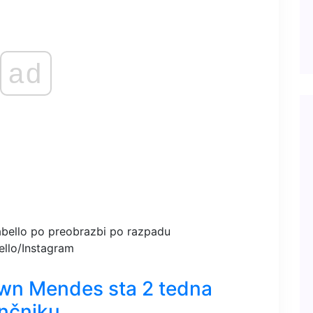
ad
ello/Instagram
awn Mendes sta 2 tedna
nčniku